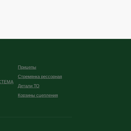
Прицепы
Стремянка рессорная
СТЕМА
Детали ТО
Корзины сцепления