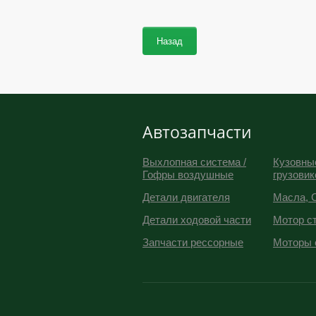
Назад
Автозапчасти
Выхлопная система /
Кузовны
Гофры воздушные
грузовик
Детали двигателя
Масла, 
Детали ходовой части
Мотор с
Запчасти рессорные
Моторы 