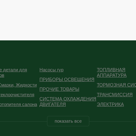
е детали для
Насосы гур
ТОПЛИВНАЯ
ов
АППАРАТУРА
ПРИБОРЫ ОСВЕЩЕНИЯ
Смазки, Жидкости
ТОРМОЗНАЯ СИ
ПРОЧИЕ ТОВАРЫ
теклоочистителя
ТРАНСМИССИЯ
СИСТЕМА ОХЛАЖДЕНИЯ
отопителя салона
ДВИГАТЕЛЯ
ЭЛЕКТРИКА
показать все