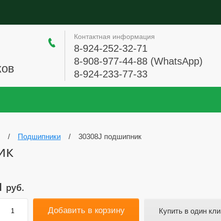
Контактная информация
8-924-252-32-71
8-908-977-44-88 (WhatsApp)
ков
8-924-233-77-33
/
Подшипники
/
30308J подшипник
ик
1
руб.
Добавить в корзину
Купить в один кли