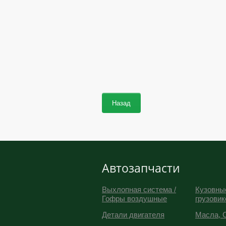
Назад
Автозапчасти
Выхлопная система /
Кузовны
Гофры воздушные
грузовик
Детали двигателя
Масла, 