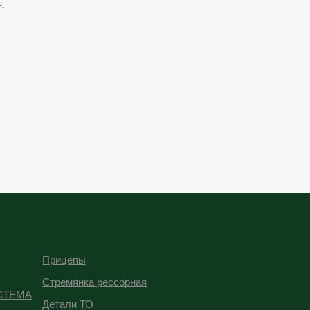
я.
Прицепы
Стремянка рессорная
СТЕМА
Детали ТО